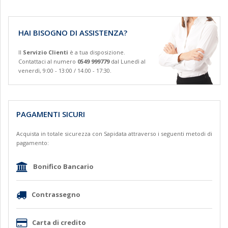
HAI BISOGNO DI ASSISTENZA?
Il
Servizio Clienti
è a tua disposizione.
Contattaci al numero
0549 999779
dal Lunedì al
venerdì, 9:00 - 13:00 / 14.00 - 17:30.
PAGAMENTI SICURI
Acquista in totale sicurezza con Sapidata attraverso i seguenti metodi di
pagamento:
Bonifico Bancario
Contrassegno
Carta di credito