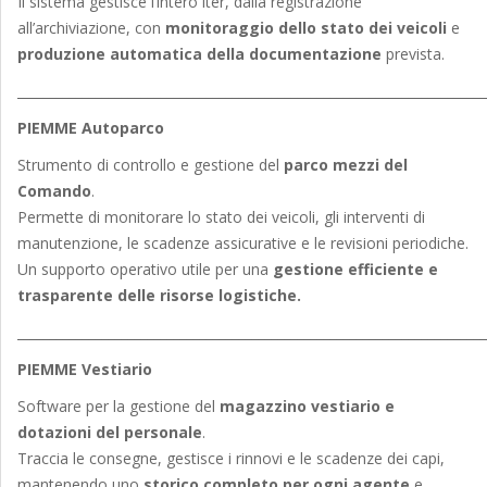
Il sistema gestisce l’intero iter, dalla registrazione
all’archiviazione, con
monitoraggio dello stato dei veicoli
e
produzione automatica della documentazione
prevista.
________________________________________________________________________
PIEMME Autoparco
Strumento di controllo e gestione del
parco mezzi del
Comando
.
Permette di monitorare lo stato dei veicoli, gli interventi di
manutenzione, le scadenze assicurative e le revisioni periodiche.
Un supporto operativo utile per una
gestione efficiente e
trasparente delle risorse logistiche.
________________________________________________________________________
PIEMME Vestiario
Software per la gestione del
magazzino vestiario e
dotazioni del personale
.
Traccia le consegne, gestisce i rinnovi e le scadenze dei capi,
mantenendo uno
storico completo per ogni agente
e